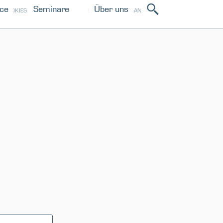
ice
Seminare
Über uns
ANMELDEN
COOKIES
IMPRESSUM
PRESSE