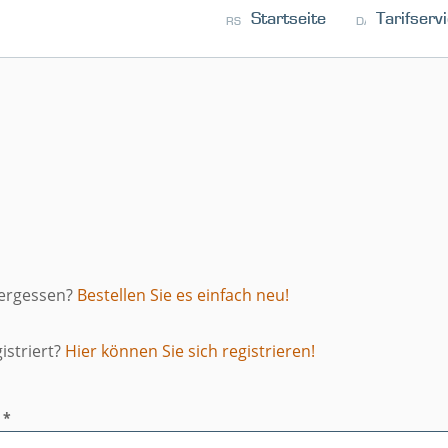
Startseite
Tarifserv
RSS
KONTAKT
DATENSCHUTZ
vergessen?
Bestellen Sie es einfach neu!
istriert?
Hier können Sie sich registrieren!
 *