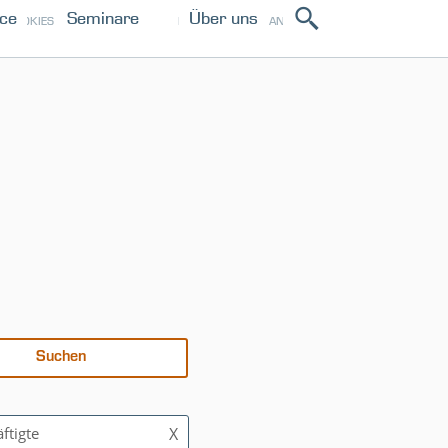
ice
Seminare
Über uns
ANMELDEN
COOKIES
IMPRESSUM
PRESSE
ftigte
X