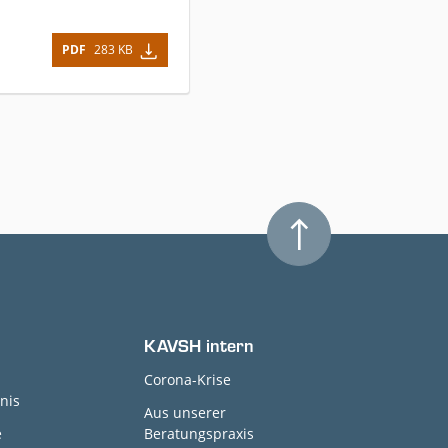
PDF
283 KB
KAVSH intern
Corona-Krise
nis
Aus unserer
e
Beratungspraxis