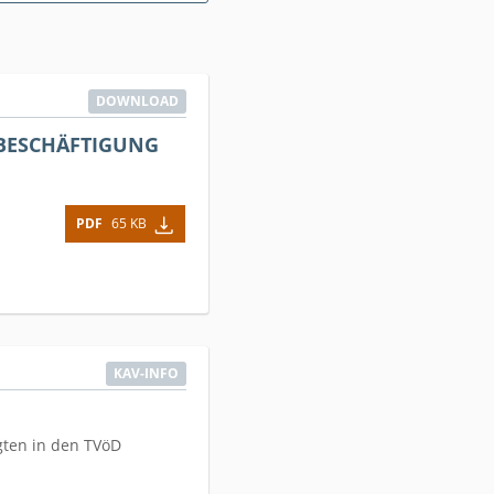
DOWNLOAD
BESCHÄFTIGUNG
PDF
65 KB
KAV-INFO
gten in den TVöD