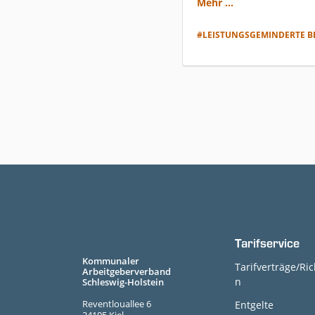
Mehr ...
#LEISTUNGSGEMINDERTE B
Tarifservice
Kommunaler
Tarifverträge/Ric
Arbeitgeberverband
n
Schleswig-Holstein
Reventlouallee 6
Entgelte