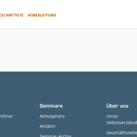
ESCHÄFTIGTE
#ÜBERLEITUNG
Seminare
Über uns
htlinie
Atmosphäre
Unser
Selbstverständ
Anfahrt
Geschäftsstell
Seminar-Archiv