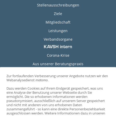
Stellenausschreibungen
Ziele
Mitgliedschaft
Leistungen
Verbandsorgane
KAVSH intern
Corona-Krise
Aus unserer Beratungspraxis
Grundlagen-Dokumente
Zur fortlaufenden Verbesserung unserer Angebote nutzen wir den
C
Webanalysedienst
matomo
.
Durchführungshinweise
o
Dazu werden Cookies auf Ihrem Endgerät gespeichert, was uns
Arbeitshilfen
o
eine Analyse der Benutzung unserer Webseite durch Sie
ermöglicht. Die so erhobenen Informationen werden
Arbeitsvertragsmuster
k
pseudonymisiert, ausschließlich auf unserem Server gespeichert
und nicht mit anderen von uns erhobenen Daten
i
Mustervereinbarungen
zusammengeführt - so kann eine direkte Personenbeziehbarkeit
e
ausgeschlossen werden. Weitere Informationen dazu in unseren
Vorträge