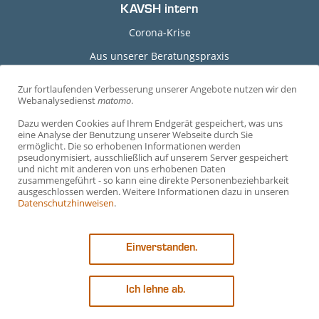
KAVSH intern
Corona-Krise
Aus unserer Beratungspraxis
Grundlagen-Dokumente
Zur fortlaufenden Verbesserung unserer Angebote nutzen wir den
C
Webanalysedienst
matomo
.
Durchführungshinweise
o
Dazu werden Cookies auf Ihrem Endgerät gespeichert, was uns
Arbeitshilfen
o
eine Analyse der Benutzung unserer Webseite durch Sie
ermöglicht. Die so erhobenen Informationen werden
Arbeitsvertragsmuster
k
pseudonymisiert, ausschließlich auf unserem Server gespeichert
und nicht mit anderen von uns erhobenen Daten
i
Mustervereinbarungen
zusammengeführt - so kann eine direkte Personenbeziehbarkeit
e
ausgeschlossen werden. Weitere Informationen dazu in unseren
Vorträge
Datenschutzhinweisen
.
-
Ehrenamtliche Richter*innen
E
Einverstanden.
i
n
s
Ich lehne ab.
t
© 2026 KAV SCHLESWIG-HOLSTEIN, ALLE RECHTE