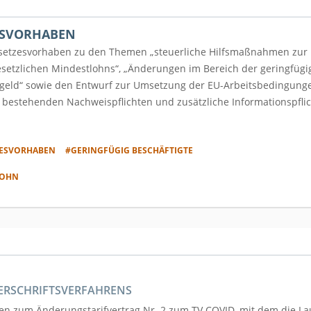
ESVORHABEN
setzesvorhaben zu den Themen „steuerliche Hilfsmaßnahmen zur 
esetzlichen Mindestlohns“, „Änderungen im Bereich der geringfügi
geld“ sowie den Entwurf zur Umsetzung der EU-Arbeitsbedingungenr
bestehenden Nachweispflichten und zusätzliche Informationspflic
ZESVORHABEN
#GERINGFÜGIG BESCHÄFTIGTE
LOHN
ERSCHRIFTSVERFAHRENS
en zum Änderungstarifvertrag Nr. 2 zum TV COVID, mit dem die Lau