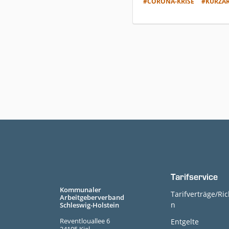
#CORONA-KRISE
#KURZAR
Tarifservice
Kommunaler
Tarifverträge/Ric
Arbeitgeberverband
n
Schleswig-Holstein
Reventlouallee 6
Entgelte