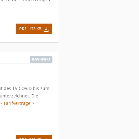
PDF
178 KB
KAV-INFO
it des TV COVID bis zum
unterzeichnet. Die
 > Tarifverträge >