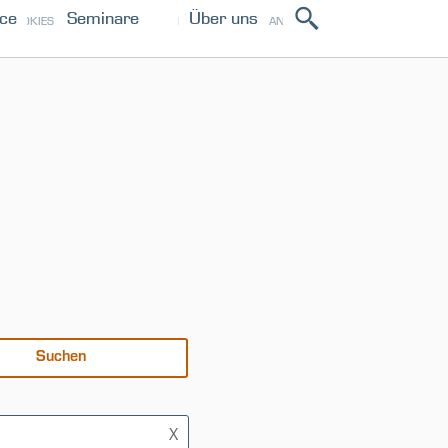
ice
Seminare
Über uns
ANMELDEN
COOKIES
IMPRESSUM
PRESSE
X