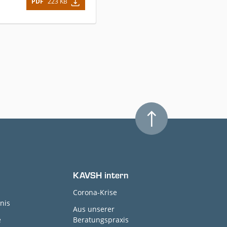
PDF
223 KB
KAVSH intern
Corona-Krise
nis
Aus unserer
e
Beratungspraxis