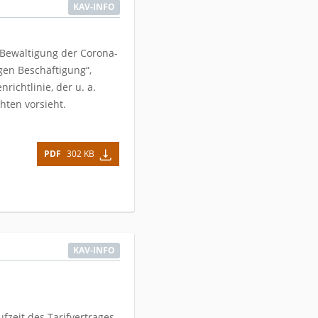
KAV-INFO
Bewältigung der Corona-
gen Beschäftigung“,
ichtlinie, der u. a.
hten vorsieht.
PDF
302 KB
KAV-INFO
fzeit des Tarifvertrages