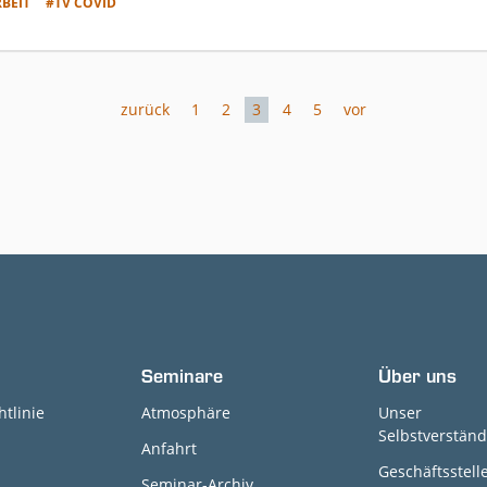
BEIT
#TV COVID
zurück
1
2
3
4
5
vor
Seminare
Über uns
htlinie
Atmosphäre
Unser
Selbstverständ
Anfahrt
Geschäftsstell
Seminar-Archiv