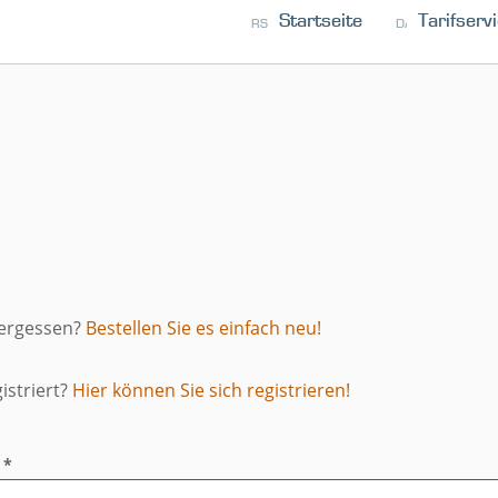
Startseite
Tarifserv
RSS
KONTAKT
DATENSCHUTZ
vergessen?
Bestellen Sie es einfach neu!
istriert?
Hier können Sie sich registrieren!
 *