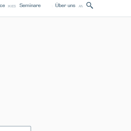
ice
Seminare
Über uns
ANMELDEN
COOKIES
IMPRESSUM
PRESSE