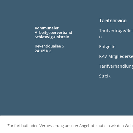
Tarifservice
Kommunaler
Tarifverträge/Ric
Arbeitgeberverband
n
Schleswig-Holstein
Reventlouallee 6
Entgelte
24105 Kiel
KAV-Mitgliederse
Tarifverhandlun
Streik
Zur fortlaufenden Verbesserung unserer Angebote nutzen wir den We
C