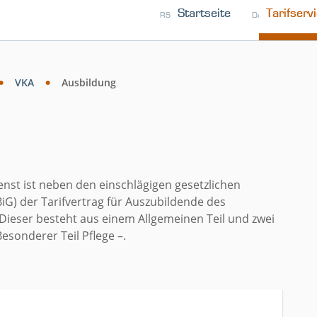
Startseite
Tarifserv
RSS
KONTAKT
DATENSCHUTZ
VKA
Ausbildung
enst ist neben den einschlägigen gesetzlichen
BiG) der Tarifvertrag für Auszubildende des
Dieser besteht aus einem Allgemeinen Teil und zwei
esonderer Teil Pflege –.