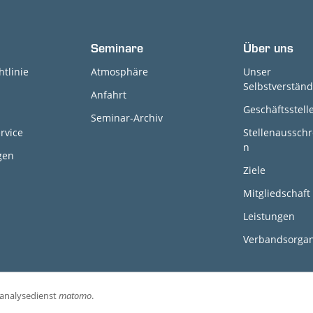
Seminare
Über uns
htlinie
Atmosphäre
Unser
Selbstverständ
Anfahrt
Geschäftsstell
Seminar-Archiv
rvice
Stellenaussch
n
gen
Ziele
Mitgliedschaft
Leistungen
Verbandsorga
banalysedienst
matomo
.