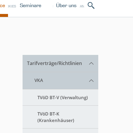
ice
Seminare
Über uns
ANMELDEN
COOKIES
IMPRESSUM
PRESSE
Tarifverträge/Richtlinien
VKA
TVöD BT-V (Verwaltung)
TVöD BT-K
(Krankenhäuser)