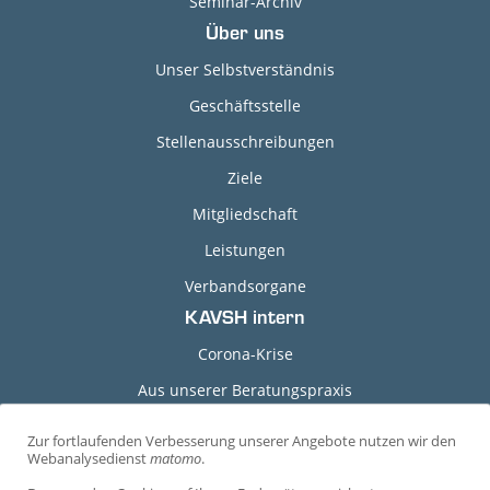
Seminar-Archiv
Über uns
Unser Selbstverständnis
Geschäftsstelle
Stellenausschreibungen
Ziele
Mitgliedschaft
Leistungen
Verbandsorgane
KAVSH intern
Corona-Krise
Aus unserer Beratungspraxis
Grundlagen-Dokumente
Zur fortlaufenden Verbesserung unserer Angebote nutzen wir den
C
Webanalysedienst
matomo
.
Durchführungshinweise
o