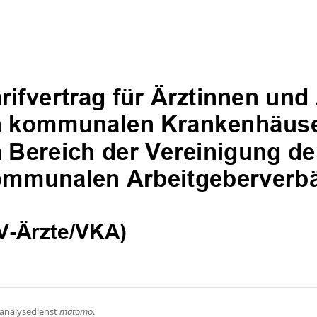
banalysedienst
matomo
.