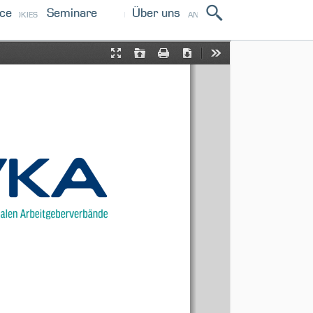
ice
Seminare
Über uns
ANMELDEN
COOKIES
IMPRESSUM
PRESSE