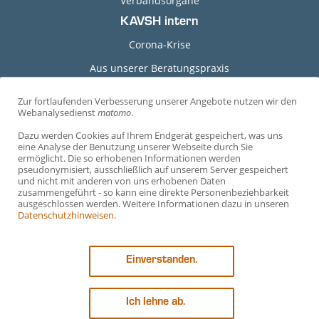
Verbandsorgane
KAVSH intern
Corona-Krise
Aus unserer Beratungspraxis
Grundlagen-Dokumente
Zur fortlaufenden Verbesserung unserer Angebote nutzen wir den
C
Webanalysedienst
matomo
.
Durchführungshinweise
o
Dazu werden Cookies auf Ihrem Endgerät gespeichert, was uns
Arbeitshilfen
o
eine Analyse der Benutzung unserer Webseite durch Sie
ermöglicht. Die so erhobenen Informationen werden
Arbeitsvertragsmuster
k
pseudonymisiert, ausschließlich auf unserem Server gespeichert
und nicht mit anderen von uns erhobenen Daten
i
Mustervereinbarungen
zusammengeführt - so kann eine direkte Personenbeziehbarkeit
e
ausgeschlossen werden. Weitere Informationen dazu in unseren
Vorträge
Datenschutzhinweisen
.
-
Ehrenamtliche Richter*innen
E
Einverstanden.
i
n
s
Ich lehne ab.