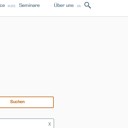
ice
Seminare
Über uns
ANMELDEN
COOKIES
IMPRESSUM
PRESSE
X