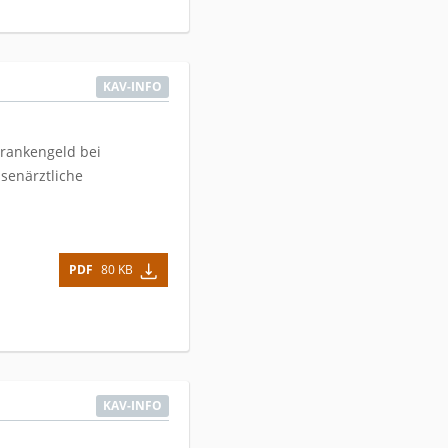
KAV-INFO
Krankengeld bei
senärztliche
PDF
80 KB
KAV-INFO