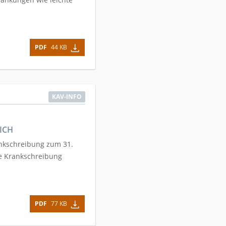
PDF
44 KB
KAV-INFO
ICH
nkschreibung zum 31.
e Krankschreibung
PDF
77 KB