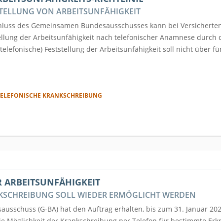
STELLUNG VON ARBEITSUNFÄHIGKEIT
luss des Gemeinsamen Bundesausschusses kann bei Versicherten 
llung der Arbeitsunfähigkeit nach telefonischer Anamnese durch d
(telefonische) Feststellung der Arbeitsunfähigkeit soll nicht über f
ELEFONISCHE KRANKSCHREIBUNG
E
R ARBEITSUNFÄHIGKEIT
KSCHREIBUNG SOLL WIEDER ERMÖGLICHT WERDEN
sschuss (G-BA) hat den Auftrag erhalten, bis zum 31. Januar 2024
ie Möglichkeit der Krankschreibung per Telefon für bestimmte Erk