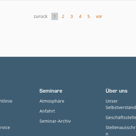
zurück
1
2
3
4
5
vor
Seminare
Über uns
htlinie
Atmosphäre
Unser
Selbstverständ
Anfahrt
Geschäftsstell
Seminar-Archiv
rvice
Stellenaussch
n