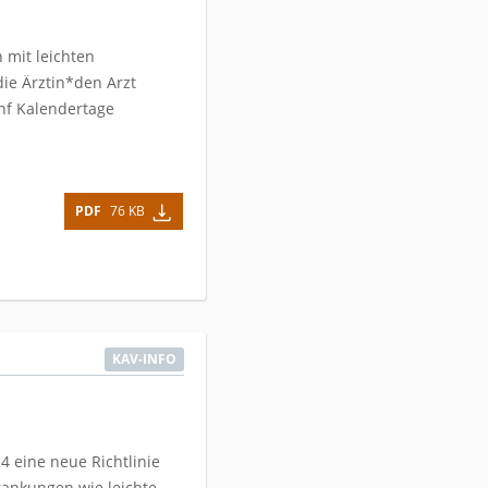
mit leichten
ie Ärztin*den Arzt
ünf Kalendertage
PDF
76 KB
KAV-INFO
 eine neue Richtlinie
rankungen wie leichte