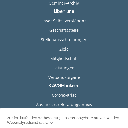
Seminar-Archiv
Über uns
Unser Selbstverständnis
Geschäftsstelle
Stellenausschreibungen
Ziele
Mitgliedschaft
Leistungen
Verbandsorgane
KAVSH intern
Corona-Krise
Aus unserer Beratungspraxis
Grundlagen-Dokumente
Zur fortlaufenden Verbesserung unserer Angebote nutzen wir den
C
Webanalysedienst
matomo
.
Durchführungshinweise
o