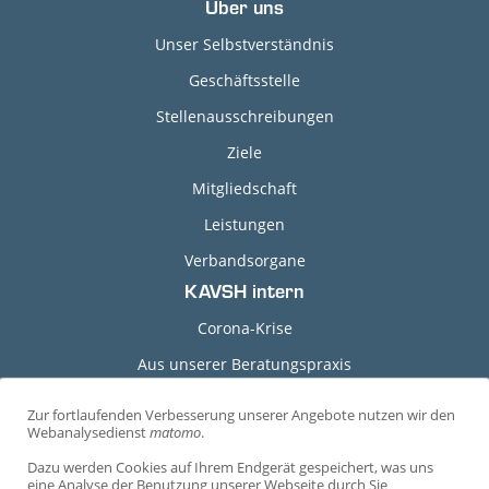
Über uns
Unser Selbstverständnis
Geschäftsstelle
Stellenausschreibungen
Ziele
Mitgliedschaft
Leistungen
Verbandsorgane
KAVSH intern
Corona-Krise
Aus unserer Beratungspraxis
Grundlagen-Dokumente
Zur fortlaufenden Verbesserung unserer Angebote nutzen wir den
C
Webanalysedienst
matomo
.
Durchführungshinweise
o
Dazu werden Cookies auf Ihrem Endgerät gespeichert, was uns
Arbeitshilfen
o
eine Analyse der Benutzung unserer Webseite durch Sie