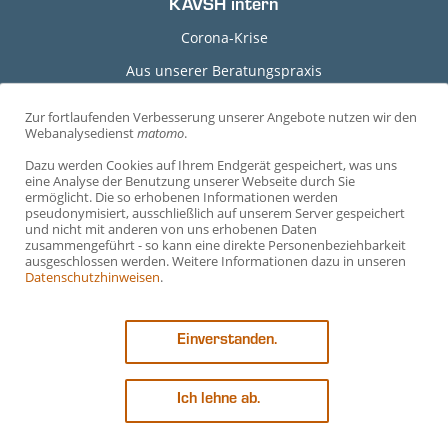
KAVSH intern
Corona-Krise
Aus unserer Beratungspraxis
Grundlagen-Dokumente
Zur fortlaufenden Verbesserung unserer Angebote nutzen wir den
C
Webanalysedienst
matomo
.
Durchführungshinweise
o
Dazu werden Cookies auf Ihrem Endgerät gespeichert, was uns
Arbeitshilfen
o
eine Analyse der Benutzung unserer Webseite durch Sie
ermöglicht. Die so erhobenen Informationen werden
Arbeitsvertragsmuster
k
pseudonymisiert, ausschließlich auf unserem Server gespeichert
und nicht mit anderen von uns erhobenen Daten
i
Mustervereinbarungen
zusammengeführt - so kann eine direkte Personenbeziehbarkeit
e
ausgeschlossen werden. Weitere Informationen dazu in unseren
Vorträge
Datenschutzhinweisen
.
-
Ehrenamtliche Richter*innen
E
Einverstanden.
i
n
s
Ich lehne ab.
t
© 2026 KAV SCHLESWIG-HOLSTEIN, ALLE RECHTE