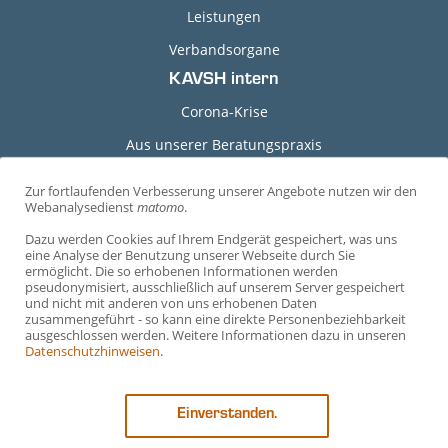
Leistungen
Verbandsorgane
KAVSH intern
Corona-Krise
Aus unserer Beratungspraxis
Grundlagen-Dokumente
Zur fortlaufenden Verbesserung unserer Angebote nutzen wir den
C
Webanalysedienst
matomo
.
Durchführungshinweise
o
Dazu werden Cookies auf Ihrem Endgerät gespeichert, was uns
Arbeitshilfen
o
eine Analyse der Benutzung unserer Webseite durch Sie
ermöglicht. Die so erhobenen Informationen werden
Arbeitsvertragsmuster
k
pseudonymisiert, ausschließlich auf unserem Server gespeichert
und nicht mit anderen von uns erhobenen Daten
i
Mustervereinbarungen
zusammengeführt - so kann eine direkte Personenbeziehbarkeit
e
ausgeschlossen werden. Weitere Informationen dazu in unseren
Vorträge
Datenschutzhinweisen
.
-
Ehrenamtliche Richter*innen
E
Einverstanden.
i